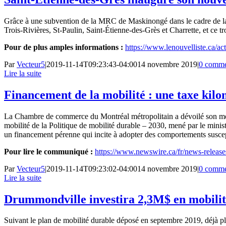
Grâce à une subvention de la MRC de Maskinongé dans le cadre de la Poli
Trois-Rivières, St-Paulin, Saint-Étienne-des-Grès et Charrette, et ce tro
Pour de plus amples informations :
https://www.lenouvelliste.ca/a
Par
Vecteur5
|
2019-11-14T09:23:43-04:00
14 novembre 2019
|
0 comme
Lire la suite
Financement de la mobilité : une taxe kil
La Chambre de commerce du Montréal métropolitain a dévoilé son mé
mobilité de la Politique de mobilité durable – 2030, mené par le min
un financement pérenne qui incite à adopter des comportements suscepti
Pour lire le communiqué :
https://www.newswire.ca/fr/news-releas
Par
Vecteur5
|
2019-11-14T09:23:02-04:00
14 novembre 2019
|
0 comme
Lire la suite
Drummondville investira 2,3M$ en mobilit
Suivant le plan de mobilité durable déposé en septembre 2019, déjà plu