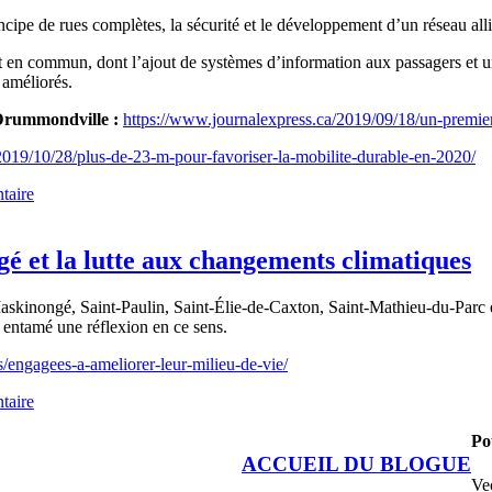
rincipe de rues complètes, la sécurité et le développement d’un réseau a
en commun, dont l’ajout de systèmes d’information aux passagers et un 
 améliorés.
e Drummondville :
https://www.journalexpress.ca/2019/09/18/un-premie
2019/10/28/plus-de-23-m-pour-favoriser-la-mobilite-durable-en-2020/
taire
 et la lutte aux changements climatiques
kinongé, Saint-Paulin, Saint-Élie-de-Caxton, Saint-Mathieu-du-Parc et
 entamé une réflexion en ce sens.
engagees-a-ameliorer-leur-milieu-de-vie/
taire
Po
ACCUEIL DU BLOGUE
Ve