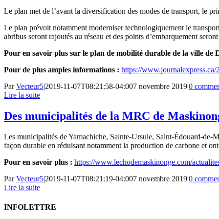
Le plan met de l’avant la diversification des modes de transport, le p
Le plan prévoit notamment moderniser technologiquement le transport 
abribus seront rajoutés au réseau et des points d’embarquement seront
Pour en savoir plus sur le plan de mobilité durable de la ville d
Pour de plus amples informations :
https://www.journalexpress.ca/
Par
Vecteur5
|
2019-11-07T08:21:58-04:00
7 novembre 2019
|
0 commen
Lire la suite
Des municipalités de la MRC de Maskinongé
Les municipalités de Yamachiche, Sainte-Ursule, Saint-Édouard-de-Mas
façon durable en réduisant notamment la production de carbone et ont
Pour en savoir plus :
https://www.lechodemaskinonge.com/actualites/
Par
Vecteur5
|
2019-11-07T08:21:19-04:00
7 novembre 2019
|
0 commen
Lire la suite
INFOLETTRE