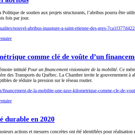
tique de soutien aux projets structurants, l’abribus pourra être utilisé 
is fois par jour.
ctualites/nouvel-abribus-inaugure-a-saint-etienne-des-gres-7ca1f377
ntaire
ométrique comme clé de voûte d’un financem
moire intitulé
Pour un financement visionnaire de la mobilité
. Ce mémo
istère des Transports du Québec. La Chambre invite le gouvernement à ab
bles de réduire la pression sur le réseau routier.
es/financement-de-la-mobilite-une-taxe-kilometrique-comme-cle-de-vo
ntaire
é durable en 2020
sieurs actions et mesures concrètes ont été identifiées pour réalisation