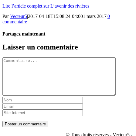
Lire l’article complet sur L’avenir des rivières
Par
Vecteur5
|
2017-04-18T15:08:24-04:00
1 mars 2017
|
0
commentaire
Partagez maintenant
Facebook
Twitter
LinkedIn
Tumblr
Pinterest
Email
Laisser un commentaire
Commentaire
© Tous droits réservés - Vecteur5 -