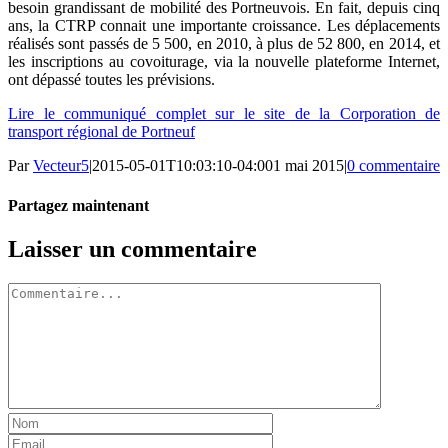
besoin grandissant de mobilité des Portneuvois. En fait, depuis cinq
ans, la CTRP connait une importante croissance. Les déplacements
réalisés sont passés de 5 500, en 2010, à plus de 52 800, en 2014, et
les inscriptions au covoiturage, via la nouvelle plateforme Internet,
ont dépassé toutes les prévisions.
Lire le communiqué complet sur le site de la Corporation de
transport régional de Portneuf
Par
Vecteur5
|
2015-05-01T10:03:10-04:00
1 mai 2015
|
0 commentaire
Partagez maintenant
Facebook
Twitter
LinkedIn
Tumblr
Pinterest
Email
Laisser un commentaire
Commentaire