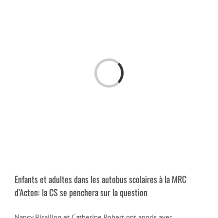
Passer
au
contenu
Chargement…
Enfants et adultes dans les autobus scolaires à la MRC
d’Acton: la CS se penchera sur la question
Nancy Bisaillon et Catherine Robert ont appris avec