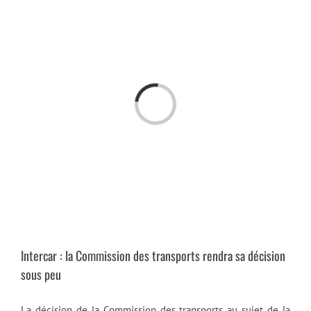
Passer
au
contenu
Chargement…
Intercar : la Commission des transports rendra sa décision
sous peu
La décision de la Commission des transports au sujet de la