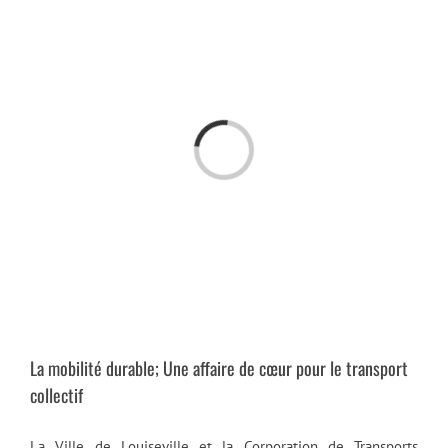
Passer
au
contenu
Chargement…
La mobilité durable; Une affaire de cœur pour le transport
collectif
La Ville de Louiseville et la Corporation de Transports