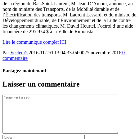
de la région du Bas-Saint-Laurent, M. Jean D’Amour, annonce, au
nom du ministre des Transports, de la Mobilité durable et de
l’Électrification des transports, M. Laurent Lessard, et du ministre du
Développement durable, de l’Environnement et de la Lutte contre
les changements climatiques, M. David Heurtel, l’octroi d’une aide
financière de 295 974 $ à la Ville de Rimouski.
Lire le communiqué complet ICI
Par
Vecteur5
|
2016-11-25T13:04:33-04:00
25 novembre 2016
|
0
commentaire
Partagez maintenant
Facebook
Twitter
LinkedIn
Tumblr
Pinterest
Email
Laisser un commentaire
Commentaire