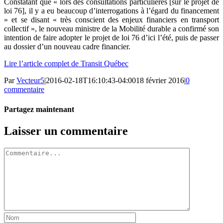
Constatant que « lors des consultations particulières [sur le projet de
loi 76], il y a eu beaucoup d’interrogations à l’égard du financement
» et se disant « très conscient des enjeux financiers en transport
collectif », le nouveau ministre de la Mobilité durable a confirmé son
intention de faire adopter le projet de loi 76 d’ici l’été, puis de passer
au dossier d’un nouveau cadre financier.
Lire l’article complet de Transit Québec
Par
Vecteur5
|
2016-02-18T16:10:43-04:00
18 février 2016
|
0
commentaire
Partagez maintenant
Facebook
Twitter
LinkedIn
Tumblr
Pinterest
Email
Laisser un commentaire
Commentaire