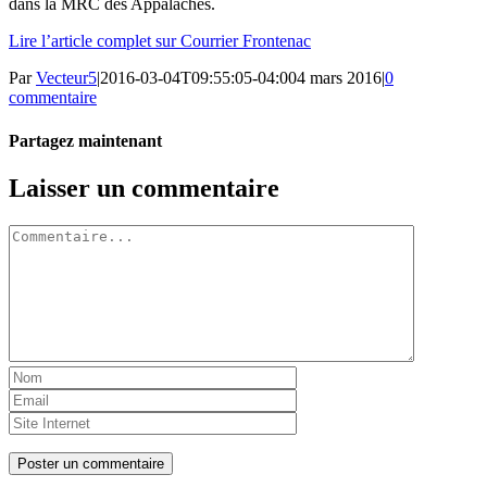
dans la MRC des Appalaches.
Lire l’article complet sur Courrier Frontenac
Par
Vecteur5
|
2016-03-04T09:55:05-04:00
4 mars 2016
|
0
commentaire
Partagez maintenant
Facebook
Twitter
LinkedIn
Tumblr
Pinterest
Email
Laisser un commentaire
Commentaire