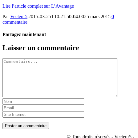
Lire l’article complet sur L’Avantage
Par
Vecteur5
|
2015-03-25T10:21:50-04:00
25 mars 2015
|
0
commentaire
Partagez maintenant
Facebook
Twitter
LinkedIn
Tumblr
Pinterest
Email
Laisser un commentaire
Commentaire
© Tous droits réservés - Vecteur5 -