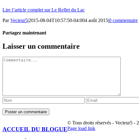
Lire l’article complet sur Le Reflet du Lac
Par
Vecteur5
|
2015-08-04T10:57:50-04:00
4 août 2015
|
0 commentaire
Partagez maintenant
Facebook
Twitter
LinkedIn
Tumblr
Pinterest
Email
Laisser un commentaire
Commentaire
© Tous droits réservés - Vecteur5 - 
Facebook
Page load link
ACCUEIL DU BLOGUE
Aller