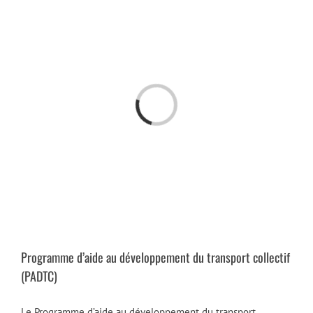
Passer
au
contenu
Chargement…
Programme d’aide au développement du transport collectif
(PADTC)
Le Programme d’aide au développement du transport