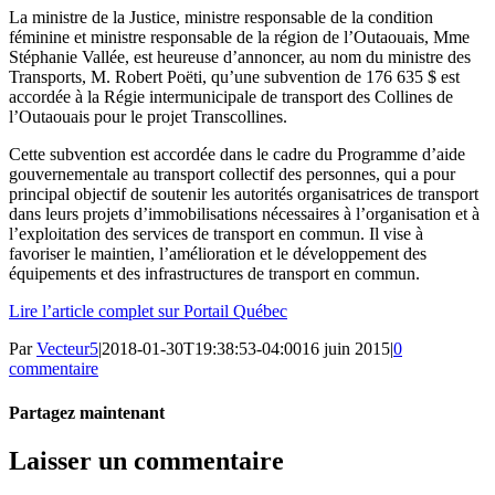
La ministre de la Justice, ministre responsable de la condition
féminine et ministre responsable de la région de l’Outaouais, Mme
Stéphanie Vallée, est heureuse d’annoncer, au nom du ministre des
Transports, M. Robert Poëti, qu’une subvention de 176 635 $ est
accordée à la Régie intermunicipale de transport des Collines de
l’Outaouais pour le projet Transcollines.
Cette subvention est accordée dans le cadre du Programme d’aide
gouvernementale au transport collectif des personnes, qui a pour
principal objectif de soutenir les autorités organisatrices de transport
dans leurs projets d’immobilisations nécessaires à l’organisation et à
l’exploitation des services de transport en commun. Il vise à
favoriser le maintien, l’amélioration et le développement des
équipements et des infrastructures de transport en commun.
Lire l’article complet sur Portail Québec
Par
Vecteur5
|
2018-01-30T19:38:53-04:00
16 juin 2015
|
0
commentaire
Partagez maintenant
Facebook
Twitter
LinkedIn
Tumblr
Pinterest
Email
Laisser un commentaire