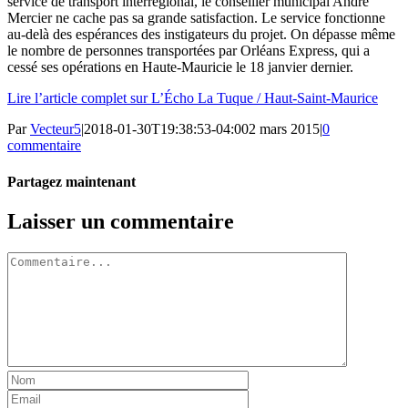
service de transport interrégional, le conseiller municipal André
Mercier ne cache pas sa grande satisfaction. Le service fonctionne
au-delà des espérances des instigateurs du projet. On dépasse même
le nombre de personnes transportées par Orléans Express, qui a
cessé ses opérations en Haute-Mauricie le 18 janvier dernier.
Lire l’article complet sur L’Écho La Tuque / Haut-Saint-Maurice
Par
Vecteur5
|
2018-01-30T19:38:53-04:00
2 mars 2015
|
0
commentaire
Partagez maintenant
Facebook
Twitter
LinkedIn
Tumblr
Pinterest
Email
Laisser un commentaire
Commentaire