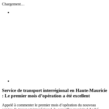
Passer
Chargement…
au
contenu
Voir
l'image
agrandie
Service de transport interrégional en Haute-Mauricie
: Le premier mois d’opération a été excellent
Appelé à commenter le premier mois d’opération du nouveau