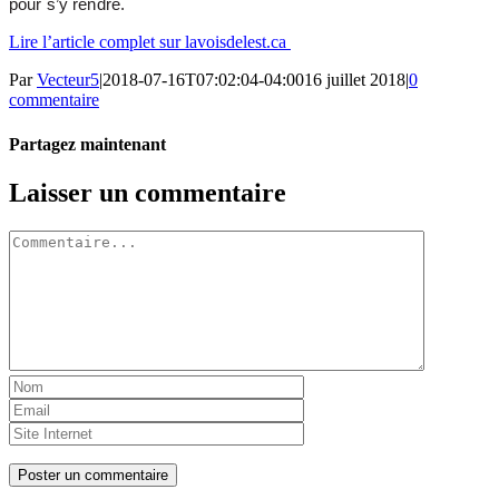
pour s’y rendre.
Lire l’article complet sur lavoisdelest.ca
Par
Vecteur5
|
2018-07-16T07:02:04-04:00
16 juillet 2018
|
0
commentaire
Partagez maintenant
Facebook
Twitter
LinkedIn
Tumblr
Pinterest
Email
Laisser un commentaire
Commentaire