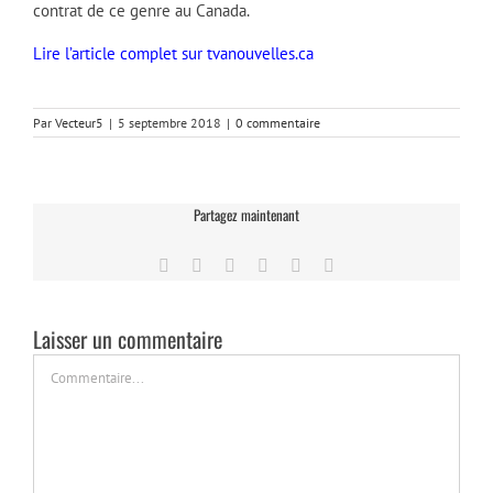
contrat de ce genre au Canada.
Lire l’article complet sur tvanouvelles.ca
Par
Vecteur5
|
5 septembre 2018
|
0 commentaire
Partagez maintenant
Facebook
Twitter
LinkedIn
Tumblr
Pinterest
Email
Laisser un commentaire
Commentaire