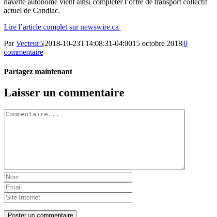
navette autonome vient ainsi compléter l’offre de transport collectif
actuel de Candiac.
Lire l’article complet sur newswire.ca
Par
Vecteur5
|
2018-10-23T14:08:31-04:00
15 octobre 2018
|
0
commentaire
Partagez maintenant
Facebook
Twitter
LinkedIn
Tumblr
Pinterest
Email
Laisser un commentaire
Commentaire