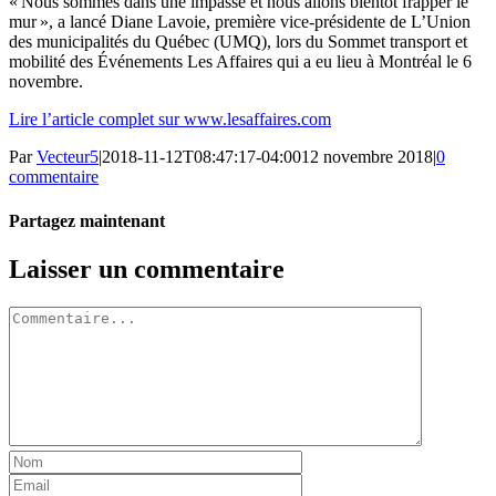
« Nous sommes dans une impasse et nous allons bientôt frapper le
mur », a lancé Diane Lavoie, première vice-présidente de L’Union
des municipalités du Québec (UMQ), lors du Sommet transport et
mobilité des Événements Les Affaires qui a eu lieu à Montréal le 6
novembre.
Lire l’article complet sur www.lesaffaires.com
Par
Vecteur5
|
2018-11-12T08:47:17-04:00
12 novembre 2018
|
0
commentaire
Partagez maintenant
Facebook
Twitter
LinkedIn
Tumblr
Pinterest
Email
Laisser un commentaire
Commentaire