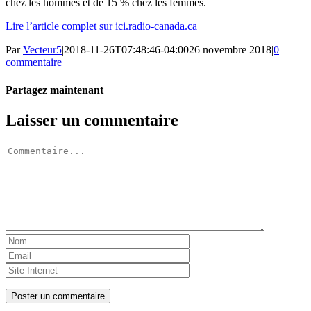
chez les hommes et de 15 % chez les femmes.
Lire l’article complet sur ici.radio-canada.ca
Par
Vecteur5
|
2018-11-26T07:48:46-04:00
26 novembre 2018
|
0
commentaire
Partagez maintenant
Facebook
Twitter
LinkedIn
Tumblr
Pinterest
Email
Laisser un commentaire
Commentaire