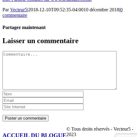
Par
Vecteur5
|
2018-12-10T09:52:35-04:00
10 décembre 2018
|
0
commentaire
Partagez maintenant
Facebook
Twitter
LinkedIn
Tumblr
Pinterest
Email
Laisser un commentaire
Commentaire
© Tous droits réservés - Vecteur5 -
2023
ACCUEIL DU BLOGUE