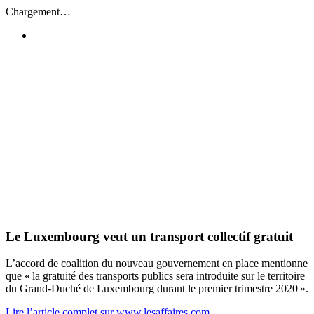
Passer
Chargement…
au
contenu
Le Luxembourg veut un transport collectif gratuit
L’accord de coalition du nouveau gouvernement en place mentionne
que « la gratuité des transports publics sera introduite sur le territoire
du Grand-Duché de Luxembourg durant le premier trimestre 2020 ».
Lire l’article complet sur www.lesaffaires.com