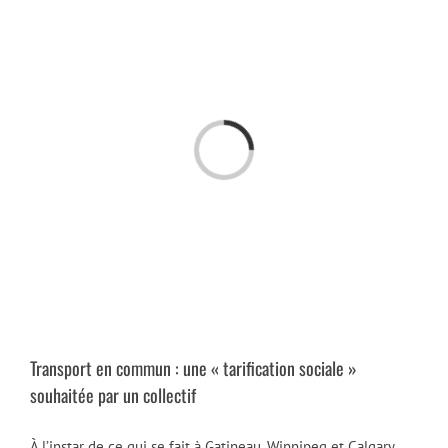
Passer
au
contenu
Chargement…
Transport en commun : une « tarification sociale »
souhaitée par un collectif
À l’instar de ce qui se fait à Gatineau, Winnipeg et Calgary,