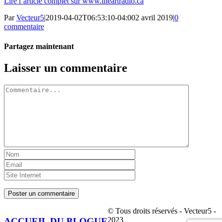
Lire l’article complet sur www.iheartradio.ca
Par
Vecteur5
|
2019-04-02T06:53:10-04:00
2 avril 2019
|
0
commentaire
Partagez maintenant
Facebook
Twitter
LinkedIn
Tumblr
Pinterest
Email
Laisser un commentaire
Commentaire
© Tous droits réservés - Vecteur5 -
2023
ACCUEIL DU BLOGUE