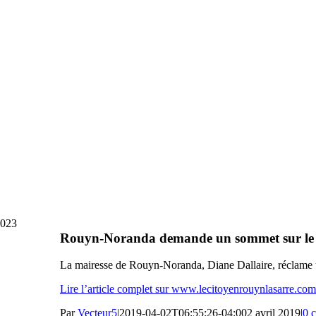
2023
Rouyn-Noranda demande un sommet sur le tr
La mairesse de Rouyn-Noranda, Diane Dallaire, réclame un 
Lire l’article complet sur www.lecitoyenrouynlasarre.com
Par
Vecteur5
|
2019-04-02T06:55:26-04:00
2 avril 2019
|
0 