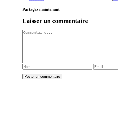
Partagez maintenant
Facebook
Twitter
LinkedIn
Tumblr
Pinterest
Email
Laisser un commentaire
Commentaire