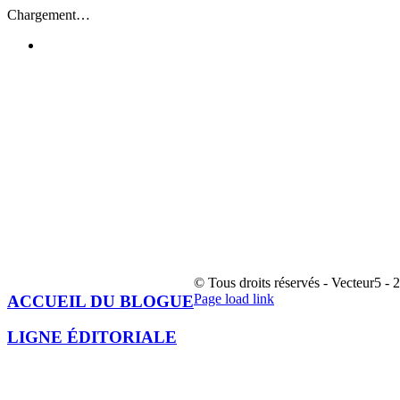
Passer
Chargement…
au
contenu
© Tous droits réservés - Vecteur5 - 
Facebook
Page load link
ACCUEIL DU BLOGUE
Aller
en
LIGNE ÉDITORIALE
haut