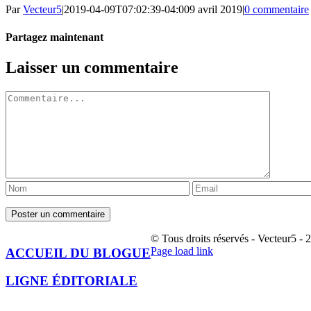
Par
Vecteur5
|
2019-04-09T07:02:39-04:00
9 avril 2019
|
0 commentaire
Partagez maintenant
Facebook
Twitter
LinkedIn
Tumblr
Pinterest
Email
Laisser un commentaire
Commentaire
© Tous droits réservés - Vecteur5 - 
Facebook
Page load link
ACCUEIL DU BLOGUE
Aller
en
LIGNE ÉDITORIALE
haut