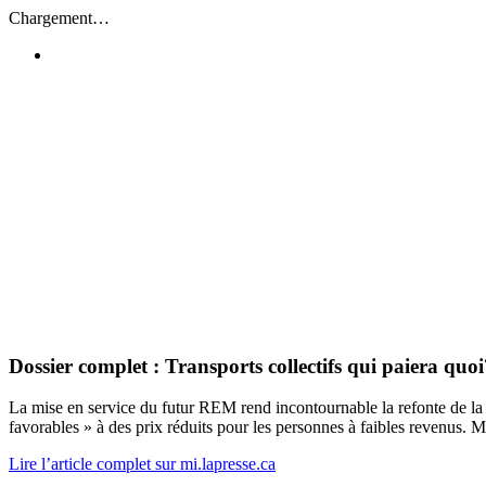
Passer
Chargement…
au
contenu
Dossier complet : Transports collectifs qui paiera qu
La mise en service du futur REM rend incontournable la refonte de la tar
favorables » à des prix réduits pour les personnes à faibles revenus. M
Lire l’article complet sur mi.lapresse.ca