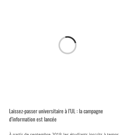
Passer
au
contenu
Chargement…
Laissez-passer universitaire à l’UL : la campagne
d’information est lancée
À partir de septembre 2019, les étudiants inscrits à temps