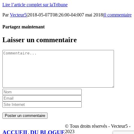
Lire l’article complet sur laTribune
Par
Vecteur5
|
2018-05-07T08:26:00-04:00
7 mai 2018
|
0 commentaire
Partagez maintenant
Facebook
Twitter
LinkedIn
Tumblr
Pinterest
Email
Laisser un commentaire
Commentaire
© Tous droits réservés - Vecteur5 -
2023
ACCUEIL DU BLOGUE