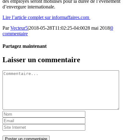
des employés seront mobilisés pour la durée de l’événement
d’envergure internationale.
Lire l’article complet sur informaffaires.com
Par
Vecteur5
|
2018-05-28T11:02:25-04:00
28 mai 2018
|
0
commentaire
Partagez maintenant
Facebook
Twitter
LinkedIn
Tumblr
Pinterest
Email
Laisser un commentaire
Commentaire