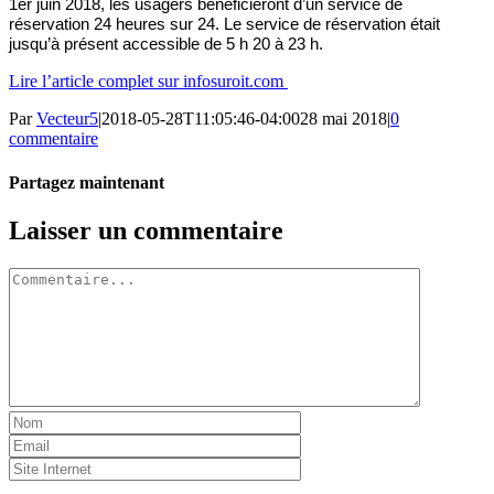
1er juin 2018, les usagers bénéficieront d’un service de
réservation 24 heures sur 24. Le service de réservation était
jusqu’à présent accessible de 5 h 20 à 23 h.
Lire l’article complet sur infosuroit.com
Par
Vecteur5
|
2018-05-28T11:05:46-04:00
28 mai 2018
|
0
commentaire
Partagez maintenant
Facebook
Twitter
LinkedIn
Tumblr
Pinterest
Email
Laisser un commentaire
Commentaire