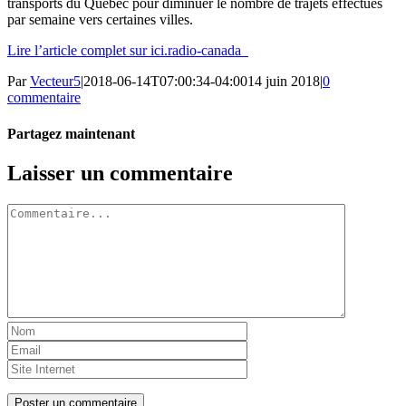
transports du Québec pour diminuer le nombre de trajets effectués
par semaine vers certaines villes.
Lire l’article complet sur ici.radio-canada
Par
Vecteur5
|
2018-06-14T07:00:34-04:00
14 juin 2018
|
0
commentaire
Partagez maintenant
Facebook
Twitter
LinkedIn
Tumblr
Pinterest
Email
Laisser un commentaire
Commentaire