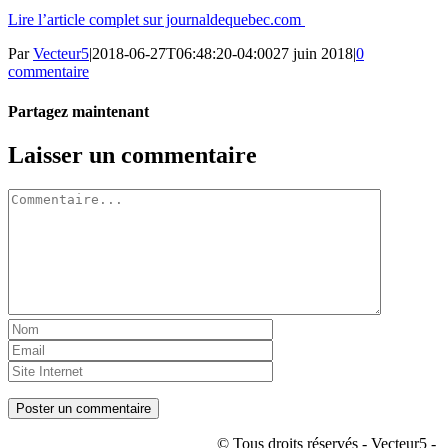
Lire l’article complet sur journaldequebec.com
Par
Vecteur5
|
2018-06-27T06:48:20-04:00
27 juin 2018
|
0
commentaire
Partagez maintenant
Facebook
Twitter
LinkedIn
Tumblr
Pinterest
Email
Laisser un commentaire
Commentaire
© Tous droits réservés - Vecteur5 -