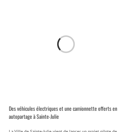
Passer
au
contenu
Chargement…
Des véhicules électriques et une camionnette offerts en
autopartage à Sainte-Julie
La Ville de Sainte-Julie vient de lancer un projet pilote de