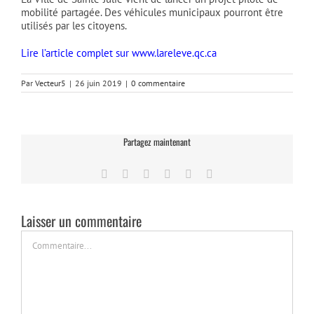
mobilité partagée. Des véhicules municipaux pourront être
utilisés par les citoyens.
Lire l’article complet sur www.lareleve.qc.ca
Par
Vecteur5
|
26 juin 2019
|
0 commentaire
Partagez maintenant
Facebook
Twitter
LinkedIn
Tumblr
Pinterest
Email
Laisser un commentaire
Commentaire