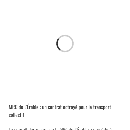
Passer
au
contenu
Chargement…
MRC de L’Érable : un contrat octroyé pour le transport
collectif
Le conseil des maires de la MRC de L’Érable a procédé à