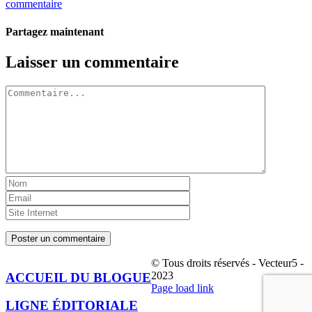
commentaire
Partagez maintenant
Facebook
Twitter
LinkedIn
Tumblr
Pinterest
Email
Laisser un commentaire
Commentaire
© Tous droits réservés - Vecteur5 -
2023
ACCUEIL DU BLOGUE
Facebook
Page load link
Aller
LIGNE ÉDITORIALE