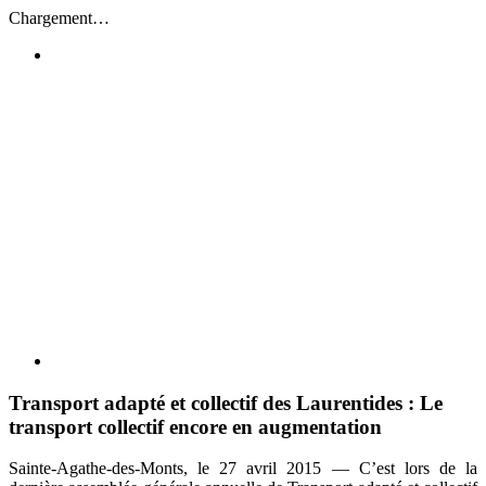
Passer
Chargement…
au
contenu
Voir
l'image
agrandie
Transport adapté et collectif des Laurentides : Le
transport collectif encore en augmentation
Sainte-Agathe-des-Monts, le 27 avril 2015 — C’est lors de la