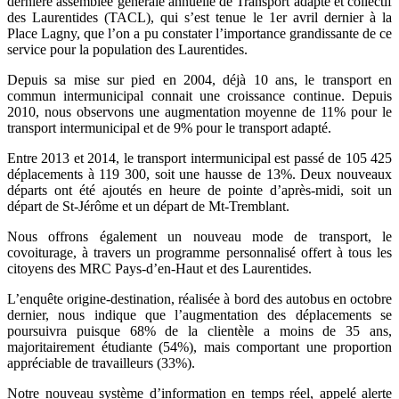
dernière assemblée générale annuelle de Transport adapté et collectif
des Laurentides (TACL), qui s’est tenue le 1er avril dernier à la
Place Lagny, que l’on a pu constater l’importance grandissante de ce
service pour la population des Laurentides.
Depuis sa mise sur pied en 2004, déjà 10 ans, le transport en
commun intermunicipal connait une croissance continue. Depuis
2010, nous observons une augmentation moyenne de 11% pour le
transport intermunicipal et de 9% pour le transport adapté.
Entre 2013 et 2014, le transport intermunicipal est passé de 105 425
déplacements à 119 300, soit une hausse de 13%. Deux nouveaux
départs ont été ajoutés en heure de pointe d’après-midi, soit un
départ de St-Jérôme et un départ de Mt-Tremblant.
Nous offrons également un nouveau mode de transport, le
covoiturage, à travers un programme personnalisé offert à tous les
citoyens des MRC Pays-d’en-Haut et des Laurentides.
L’enquête origine-destination, réalisée à bord des autobus en octobre
dernier, nous indique que l’augmentation des déplacements se
poursuivra puisque 68% de la clientèle a moins de 35 ans,
majoritairement étudiante (54%), mais comportant une proportion
appréciable de travailleurs (33%).
Notre nouveau système d’information en temps réel, appelé alerte