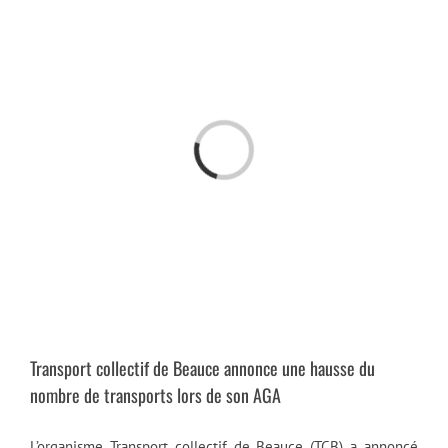
Passer
au
contenu
Chargement…
Transport collectif de Beauce annonce une hausse du
nombre de transports lors de son AGA
L’organisme Transport collectif de Beauce (TCB) a annoncé