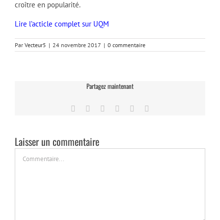
croître en popularité.
Lire l’acticle complet sur UQM
Par
Vecteur5
|
24 novembre 2017
|
0 commentaire
Partagez maintenant
Facebook
Twitter
LinkedIn
Tumblr
Pinterest
Email
Laisser un commentaire
Commentaire