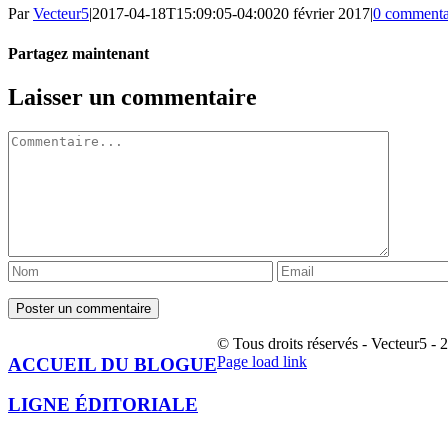
Par
Vecteur5
|
2017-04-18T15:09:05-04:00
20 février 2017
|
0 commenta
Partagez maintenant
Facebook
Twitter
LinkedIn
Tumblr
Pinterest
Email
Laisser un commentaire
Commentaire
© Tous droits réservés - Vecteur5 - 
Facebook
Page load link
ACCUEIL DU BLOGUE
Aller
en
LIGNE ÉDITORIALE
haut