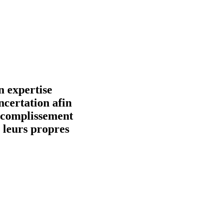
n expertise
ncertation afin
accomplissement
e leurs propres