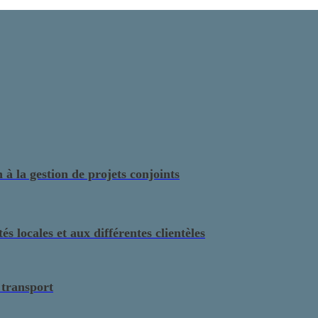
à la gestion de projets conjoints
s locales et aux différentes clientèles
 transport