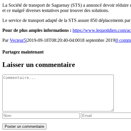
La Société de transport de Saguenay (STS) a annoncé devoir réduire une 
et ce malgré diverses tentatives pour trouver des solutions.
Le service de transport adapté de la STS assure 850 déplacements par 
Pour de plus amples informations :
https://www.lequotidien.com/a
Par
Vecteur5
|
2019-09-18T08:20:40-04:00
18 septembre 2019
|
0 comme
Partagez maintenant
Facebook
Twitter
LinkedIn
Tumblr
Pinterest
Email
Laisser un commentaire
Commentaire