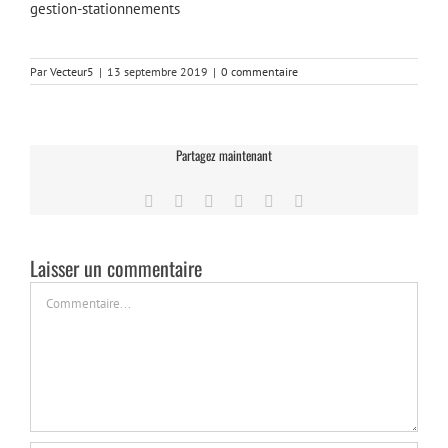
gestion-stationnements
Par
Vecteur5
|
13 septembre 2019
|
0 commentaire
Partagez maintenant
Facebook
Twitter
LinkedIn
Tumblr
Pinterest
Email
Laisser un commentaire
Commentaire