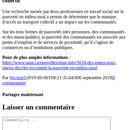
collectif
Une recherche menée par deux professeures en travail social sur la
pauvreté en milieu rural a permis de déterminer que le manque
d’accès au transport collectif a un impact sur les communautés.
Sur les trois formes de pauvretés (des personnes, des communautés
et des municipalités), la pauvreté des communautés est associée aux
pertes d’emplois et de services de proximité, qu’il s’agisse de
commerces ou d’institutions publiques.
Pour de plus amples informations
:
https://www.uqar.ca/nouvelles/uqar-info/3018-des-pistes-pour-
mieux-deceler-et-contrer-la-pauvrete-en-milieu-rural
Par
Vecteur5
|
2019-09-06T08:21:35-04:00
6 septembre 2019
|
0
commentaire
Partagez maintenant
Facebook
Twitter
LinkedIn
Tumblr
Pinterest
Email
Laisser un commentaire
Commentaire