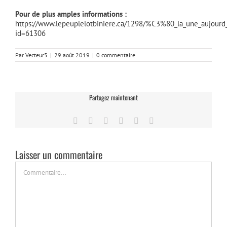
Pour de plus amples informations :
https://www.lepeuplelotbiniere.ca/1298/%C3%80_la_une_aujourd
id=61306
Par
Vecteur5
|
29 août 2019
|
0 commentaire
Partagez maintenant
Facebook
Twitter
LinkedIn
Tumblr
Pinterest
Email
Laisser un commentaire
Commentaire