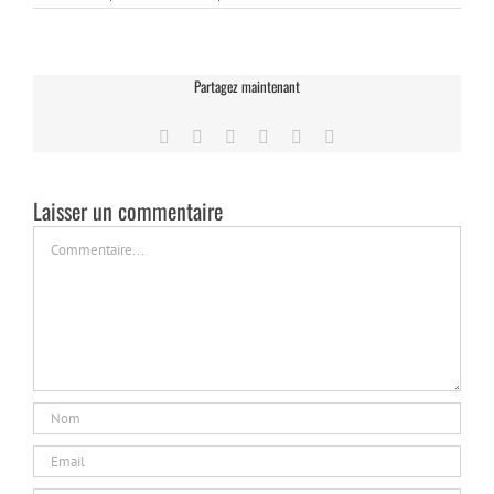
Partagez maintenant
Facebook
Twitter
LinkedIn
Tumblr
Pinterest
Email
Laisser un commentaire
Commentaire