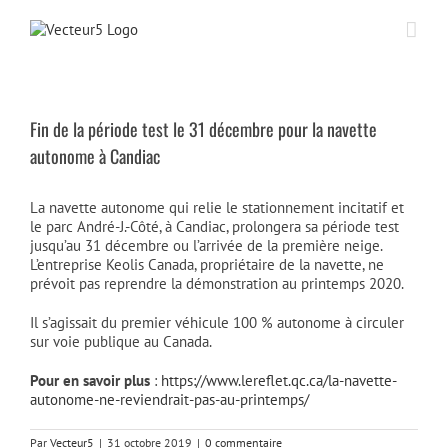
Passer
au
contenu
Fin de la période test le 31 décembre pour la navette
autonome à Candiac
La navette autonome qui relie le stationnement incitatif et
le parc André-J.-Côté, à Candiac, prolongera sa période test
jusqu’au 31 décembre ou l’arrivée de la première neige.
L’entreprise Keolis Canada, propriétaire de la navette, ne
prévoit pas reprendre la démonstration au printemps 2020.
Il s’agissait du premier véhicule 100 % autonome à circuler
sur voie publique au Canada.
Pour en savoir plus
:
https://www.lereflet.qc.ca/la-navette-
autonome-ne-reviendrait-pas-au-printemps/
Par
Vecteur5
|
31 octobre 2019
|
0 commentaire