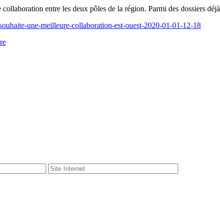
ollaboration entre les deux pôles de la région. Parmi des dossiers déjà 
souhaite-une-meilleure-collaboration-est-ouest-2020-01-01-12-18
re