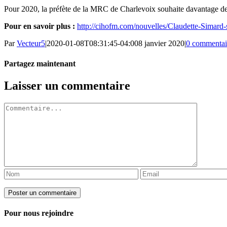
Pour 2020, la préfète de la MRC de Charlevoix souhaite davantage de c
Pour en savoir plus :
http://cihofm.com/nouvelles/Claudette-Simard-
Par
Vecteur5
|
2020-01-08T08:31:45-04:00
8 janvier 2020
|
0 commentai
Partagez maintenant
Facebook
Twitter
LinkedIn
Tumblr
Pinterest
Email
Laisser un commentaire
Commentaire
Pour nous rejoindre