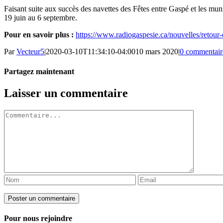
Faisant suite aux succès des navettes des Fêtes entre Gaspé et les muni
19 juin au 6 septembre.
Pour en savoir plus :
https://www.radiogaspesie.ca/nouvelles/retour-
Par
Vecteur5
|
2020-03-10T11:34:10-04:00
10 mars 2020
|
0 commentair
Partagez maintenant
Facebook
Twitter
LinkedIn
Tumblr
Pinterest
Email
Laisser un commentaire
Commentaire
Pour nous rejoindre