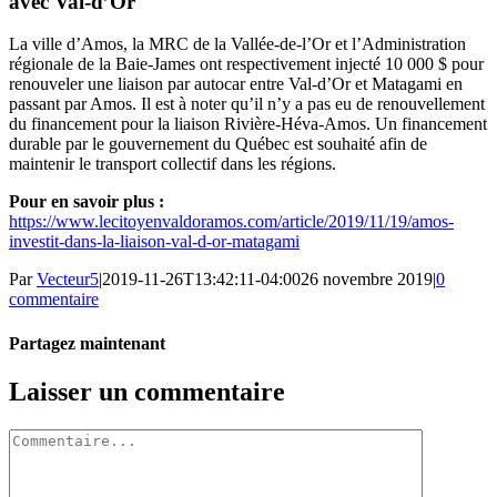
avec Val-d’Or
La ville d’Amos, la MRC de la Vallée-de-l’Or et l’Administration
régionale de la Baie-James ont respectivement injecté 10 000 $ pour
renouveler une liaison par autocar entre Val-d’Or et Matagami en
passant par Amos. Il est à noter qu’il n’y a pas eu de renouvellement
du financement pour la liaison Rivière-Héva-Amos. Un financement
durable par le gouvernement du Québec est souhaité afin de
maintenir le transport collectif dans les régions.
Pour en savoir plus :
https://www.lecitoyenvaldoramos.com/article/2019/11/19/amos-
investit-dans-la-liaison-val-d-or-matagami
Par
Vecteur5
|
2019-11-26T13:42:11-04:00
26 novembre 2019
|
0
commentaire
Partagez maintenant
Facebook
Twitter
LinkedIn
Tumblr
Pinterest
Email
Laisser un commentaire
Commentaire