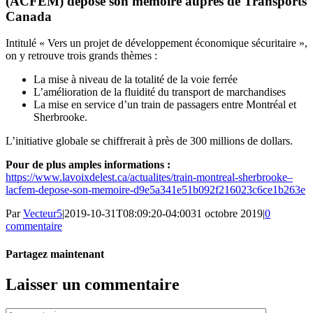
(ACFEM) dépose son mémoire auprès de Transports
Canada
Intitulé « Vers un projet de développement économique sécuritaire »,
on y retrouve trois grands thèmes :
La mise à niveau de la totalité de la voie ferrée
L’amélioration de la fluidité du transport de marchandises
La mise en service d’un train de passagers entre Montréal et
Sherbrooke.
L’initiative globale se chiffrerait à près de 300 millions de dollars.
Pour de plus amples informations :
https://www.lavoixdelest.ca/actualites/train-montreal-sherbrooke–
lacfem-depose-son-memoire-d9e5a341e51b092f216023c6ce1b263e
Par
Vecteur5
|
2019-10-31T08:09:20-04:00
31 octobre 2019
|
0
commentaire
Partagez maintenant
Facebook
Twitter
LinkedIn
Tumblr
Pinterest
Email
Laisser un commentaire