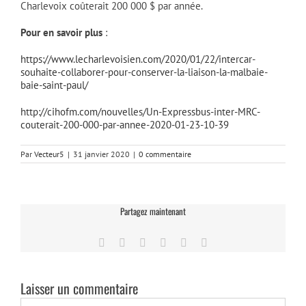
Charlevoix coûterait 200 000 $ par année.
Pour en savoir plus
:
https://www.lecharlevoisien.com/2020/01/22/intercar-
souhaite-collaborer-pour-conserver-la-liaison-la-malbaie-
baie-saint-paul/
http://cihofm.com/nouvelles/Un-Expressbus-inter-MRC-
couterait-200-000-par-annee-2020-01-23-10-39
Par
Vecteur5
|
31 janvier 2020
|
0 commentaire
Partagez maintenant
Facebook
Twitter
LinkedIn
Tumblr
Pinterest
Email
Laisser un commentaire
Commentaire