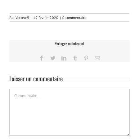
Par
Vecteur5
|
19 février 2020
|
0 commentaire
Partagez maintenant
Facebook
Twitter
LinkedIn
Tumblr
Pinterest
Email
Laisser un commentaire
Commentaire