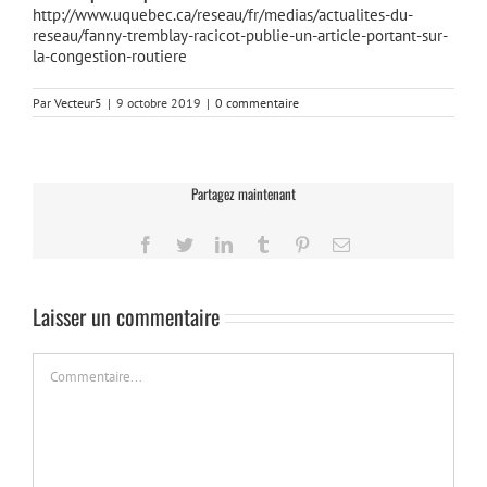
http://www.uquebec.ca/reseau/fr/medias/actualites-du-
reseau/fanny-tremblay-racicot-publie-un-article-portant-sur-
la-congestion-routiere
Par
Vecteur5
|
9 octobre 2019
|
0 commentaire
Partagez maintenant
Facebook
Twitter
LinkedIn
Tumblr
Pinterest
Email
Laisser un commentaire
Commentaire