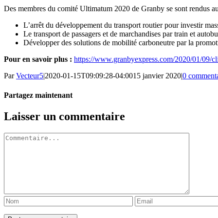
Des membres du comité Ultimatum 2020 de Granby se sont rendus au bu
L’arrêt du développement du transport routier pour investir massi
Le transport de passagers et de marchandises par train et autobu
Développer des solutions de mobilité carboneutre par la promotion
Pour en savoir plus :
https://www.granbyexpress.com/2020/01/09/cl
Par
Vecteur5
|
2020-01-15T09:09:28-04:00
15 janvier 2020
|
0 commenta
Partagez maintenant
Facebook
Twitter
LinkedIn
Tumblr
Pinterest
Email
Laisser un commentaire
Commentaire